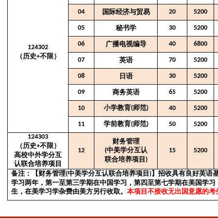
04
国际经济与贸易
20
5200
05
秘书学
30
5200
06
广播电视编导
40
6800
124302
（历史
不限）
+
07
英语
70
5200
08
日语
30
5200
09
商务英语
65
5200
小学教育
师范
10
(
)
40
5200
学前教育
师范
11
(
)
50
5200
124303
财务管理
（历史
不限）
+
中美学分互认
12
(
15
5200
高校中外学分互
联合培养项目
)
认联合培养项目
备注：【财务管理
中美学分互认联合培养项目
】招收具有良好英语
(
)
学习两年，第一至第三学期在中国学习，第四至第七学期在美国学习
生，在美学习学杂费由美方另行收取。
本项目不接收无出国意愿的考