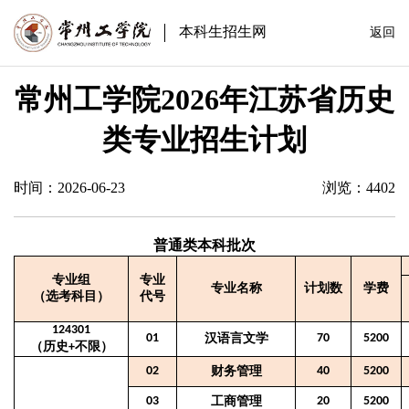
本科生招生网
返回
常州工学院2026年江苏省历史
类专业招生计划
时间：2026-06-23
浏览：
4402
普通类本科批次
专业组
专业
专业名称
计划数
学费
（选考科目）
代号
124301
01
汉语言文学
70
5200
（历史
不限）
+
02
财务管理
40
5200
03
工商管理
20
5200