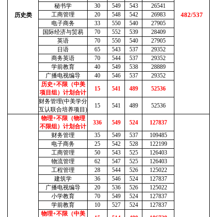
秘书学
30
549
543
26541
工商管理
20
548
542
26983
482/537
历史类
电子商务
33
550
540
27905
国际经济与贸易
70
552
539
28409
英语
70
550
540
27905
日语
65
543
537
29352
商务英语
70
544
537
29352
学前教育
40
549
538
28889
广播电视编导
40
546
537
29352
历史+不限（中美
15
541
489
52536
项目组）计划合计
财务管理(中美学分
15
541
489
52536
互认联合培养项目)
物理+不限（物理
336
549
524
127837
不限组）计划合计
财务管理
35
549
537
109485
电子商务
25
542
528
122199
工商管理
50
543
525
126403
物流管理
62
547
525
126403
工程管理
28
544
526
125022
建筑学
36
546
524
127837
广播电视编导
20
536
526
125022
小学教育
70
549
524
127837
学前教育
10
527
524
127837
物理+不限（中美