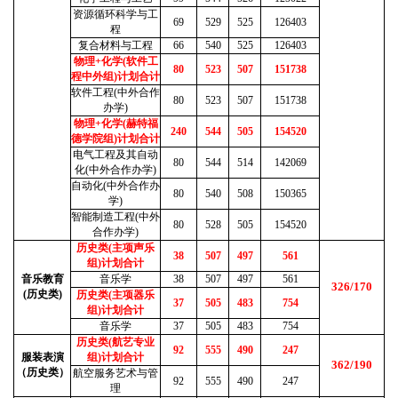
资源循环科学与工
69
529
525
126403
程
复合材料与工程
66
540
525
126403
物理+化学(软件工
80
523
507
151738
程中外组)计划合计
软件工程(中外合作
80
523
507
151738
办学)
物理+化学(赫特福
240
544
505
154520
德学院组)计划合计
电气工程及其自动
80
544
514
142069
化(中外合作办学)
自动化(中外合作办
80
540
508
150365
学)
智能制造工程(中外
80
528
505
154520
合作办学)
历史类(主项声乐
38
507
497
561
组)计划合计
音乐教育
音乐学
38
507
497
561
326/170
(历史类)
历史类(主项器乐
37
505
483
754
组)计划合计
音乐学
37
505
483
754
历史类(航艺专业
92
555
490
247
服装表演
组)计划合计
362/190
（历史类）
航空服务艺术与管
92
555
490
247
理