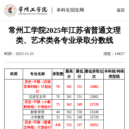
本科生招生网
返回
常州工学院2025年江苏省普通文理
类、艺术类各专业录取分数线
时间：2025-11-21
浏览：
14827
最高
最低
最低录取位
本科线/特殊
科类
专业名称
录取数
分
分
次
类型线
历史+不限（汉语
言单列组）计划合
70
561
551
22802
计
汉语言文学
70
561
551
22802
历史+不限（小教
75
562
549
23720
财务组）计划合计
财务管理
40
562
550
23248
小学教育
35
551
549
23720
历史+不限（普通
438
552
537
29352
文科组）计划合计