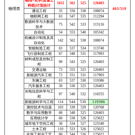
物理+化学(普通工
1652
562
525
126403
科组)计划合计
物理类
463/519
通信工程
35
550
538
108074
物联网工程
63
547
535
112294
数据科学与大数据
75
542
533
115116
技术
自动化
54
553
540
105342
机械设计制造及其
142
562
538
108074
自动化
智能制造工程
63
537
534
113740
飞行器制造工程
67
548
531
117993
材料成型及控制工
99
543
525
126403
程
交通运输
73
555
525
126403
新能源汽车工程
72
551
531
117993
车辆工程
63
537
530
119386
汽车服务工程
30
530
525
126403
光电信息科学与工
97
540
532
116555
程
544
530
119386
新能源科学与工程
114
测控技术与仪器
103
539
529
120768
数学与应用数学
68
548
525
126403
应用统计学
60
538
526
125022
城市地下空间工程
30
534
527
123540
土木工程
110
533
526
125022
化学工程与工艺
99
544
526
125022