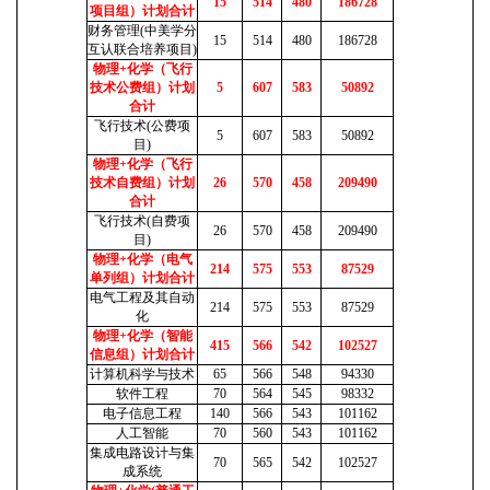
15
514
480
186728
项目组）计划合计
财务管理(中美学分
15
514
480
186728
互认联合培养项目)
物理+化学（飞行
技术公费组）计划
5
607
583
50892
合计
飞行技术(公费项
5
607
583
50892
目)
物理+化学（飞行
技术自费组）计划
26
570
458
209490
合计
飞行技术(自费项
26
570
458
209490
目)
物理+化学（电气
214
575
553
87529
单列组）计划合计
电气工程及其自动
214
575
553
87529
化
物理+化学（智能
415
566
542
102527
信息组）计划合计
计算机科学与技术
65
566
548
94330
软件工程
70
564
545
98332
电子信息工程
140
566
543
101162
人工智能
70
560
543
101162
集成电路设计与集
70
565
542
102527
成系统