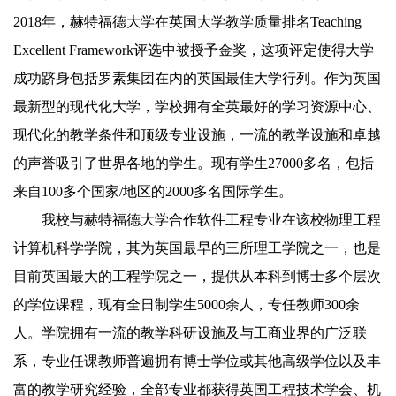
2018
年，赫特福德大学在英国大学教学质量排名
Teaching
Excellent Framework
评选中被授予金奖，这项评定使得大学
成功跻身包括罗素集团在内的英国最佳大学行列。作为英国
最新型的现代化大学，学校拥有全英最好的学习资源中心、
现代化的教学条件和顶级专业设施，一流的教学设施和卓越
的声誉吸引了世界各地的学生。现有学生
27000
多名，包括
来自
100
多个国家
/
地区的
2000
多名国际学生。
我校与赫特福德大学合作软件工程专业在该校物理工程
计算机科学学院，其为英国最早的三所理工学院之一，也是
目前英国最大的工程学院之一，提供从本科到博士多个层次
的学位课程，现有全日制学生
5000
余人，专任教师
300
余
人。学院拥有一流的教学科研设施及与工商业界的广泛联
系，专业任课教师普遍拥有博士学位或其他高级学位以及丰
富的教学研究经验，全部专业都获得英国工程技术学会、机