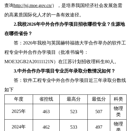
查询
http://jsj.moe.gov.cn/
），是培养我国经济社会发展急需
的高素质国际化人才的一条有效途径。
2.
我校
202
6
年中外合作办学项目招收哪些专业？生源地
在哪些省份？
答：
202
6
年我校与英国赫特福德大学合作举办的软件工
程专业中外合作办学项目（批准书编号：
MOE32GB2A20111121N
）在江苏计划招收理科生
80
人。
3.
中外合作办学项目专业历年录取分数情况如何？
答：软件工程专业中外合作办学项目近三年录取分数线
如下
年度
省控线
最高分
最低分
科类
物理
2
025
年
4
63
5
23
5
07
类
物理
2
024
年
4
62
5
33
4
97
类