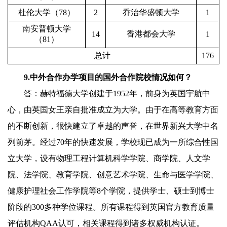
杜伦大学（
78
）
2
乔治华盛顿大学
1
南安普顿大学
香港都会大学
14
1
（
81
）
总计
1
76
9.
中外合作办学项目的国外合作院校情况如何？
答：赫特福德大学创建于
1952
年，前身为英国宇航中
心，由英国女王亲自批准成立为大学。由于在高等教育方面
的不断创新，很快建立了卓越的声誉，在世界新兴大学中名
列前茅。经过
70
年的快速发展，学校现已成为一所综合性国
立大学，设有物理工程计算机科学学院、商学院、人文学
院、法学院、教育学院、创意艺术学院、生命与医学学院、
健康护理社会工作学院等
8
个学院，提供学士、硕士到博士
阶段的
300
多种学位课程。所有课程得到英国官方教育质量
评估机构
QAA
认可，相关课程得到诸多权威机构认证。