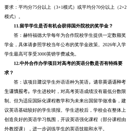
要求：平均分
75
分以上（
3+1
模式）或平均分
70
分以上（
2+2
模式）。
11.
留学学生是否有机会获得国外院校的奖学金？
答：赫特福德大学每年为合作院校学生提供一定数额奖
学金，具体请参照学校当年公布的奖学金政策。
202
6
年入学
学生最高可享受
3000
英镑学费减免。
12.
中外合作办学项目对高考的英语分数是否有特殊要
求？
答：该项目
建议
学生外语语种为英语
，请非英语语种考
生谨慎
报考
。
学生进校时，对高考英语成绩没有最低分数限
制。但为适应国际化课程教学和为未来出国留学做准备，建
议英语基础较好的学生填报。学生进校后，学校会在整体上
创造良好的英语学习氛围，开设英语强化课程（部分课程由
外教授课），进一步训练学生的英语技能和水平。