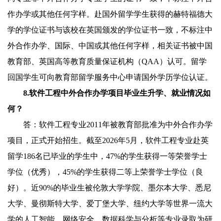
作办学或其他任何字样。赴国外留学学生获得的赫特福德大
学的学位证书与该校在英国颁发的学位证书一致，不标注中
外合作办学、国际、中国或其他任何字样，相关证书被中国
教育部、英国高等教育质量保证机构（
QAA
）认可。留学
回国学生可向教育部留学服务中心申请国外学历学位认证。
8.
软件工程中外合作办学项目毕业生升学、就业情况如
何？
答：软件工程专业
2011
年被教育部批准为中外合作办学
项目，正式开始招生。截至
202
6
年
5
月，软件工程专业赴英
留学
1
86
名已毕业的学生中，
47%
的学生获得一等荣誉学士
学位（优秀），
4
5
%
的学生获得二等上荣誉学士学位（良
好）。近
90%
的毕业生被伦敦大学学院、墨尔本大学、悉尼
大学、曼彻斯特大学、爱丁堡大学、纽约大学等世界一流大
学的人工智能、网络安全、数据科学与分析等专业录取为研