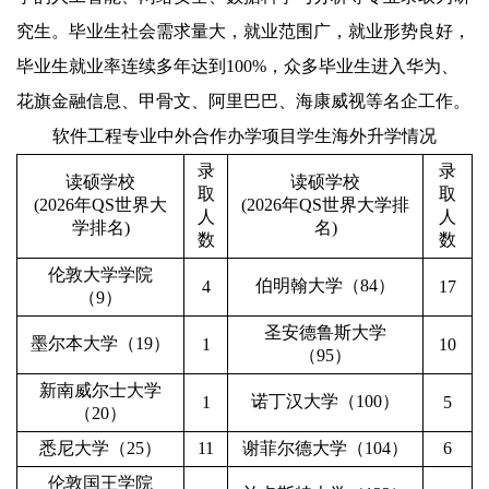
究生。毕业生社会需求量大，就业范围广，就业形势良好，
毕业生就业率连续多年达到
100%
，众多毕业生进入华为、
花旗金融信息、甲骨文、阿里巴巴、海康威视等名企工作。
软件工程专业中外合作办学项目学生海外升学情况
录
录
读硕学校
读硕学校
取
取
(202
6
年
QS
世界大
(202
6
年
QS
世界大学排
人
人
学排名
)
名
)
数
数
伦敦大学学院
伯明翰大学（
84
）
4
17
（
9
）
圣安德鲁斯大学
墨尔本大学（
1
9
）
1
10
（
95
）
新南威尔士大学
诺丁汉大学（
100
）
1
5
（
20
）
悉尼大学（
25
）
11
谢菲尔德大学（
10
4
）
6
伦敦国王学院