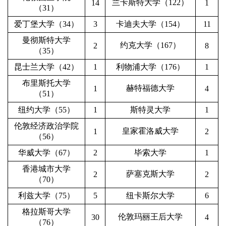
兰卡斯特大学（
122
）
14
1
（
31
）
爱丁堡大学（
34
）
3
卡迪夫大学（
154
）
11
曼彻斯特大学
约克大学（
167
）
2
8
（
3
5
）
昆士兰大学（
4
2
）
1
利物浦大学（
176
）
1
布里斯托大学
赫特福德大学
1
4
（
51
）
纽约大学（
55
）
1
斯特灵大学
1
伦敦经济政治学院
皇家霍洛威大学
1
2
（
5
6
）
华威大学（
67
）
2
毕索大学
1
香港城市大学
萨塞克斯大学
2
2
（
70
）
利兹大学（
75
）
5
纽卡斯尔大学
6
格拉斯哥大学
伦敦玛丽王后大学
30
4
（
7
6
）