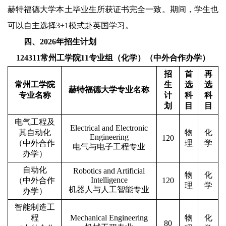
赫特福德大学本土毕业生所获证书完全一致。期间，学生也
可以自主选择
3+1
模式赴英国学习。
四、
2026
年招生计划
124311
常州工学院
11
专业组（化学）（中外合作办学）
招
首
再
常州工学院
生
选
选
赫特福德大学专业名称
专业名称
计
科
科
划
目
目
电气工程及
Electrical and Electronic
其自动化
物
化
Engineering
120
（中外合作
理
学
电气与电子工程专业
办学）
自动化
Robotics and Artificial
物
化
Intelligence
（中外合作
120
理
学
机器人与人工智能专业
办学）
智能制造工
程
Mechanical Engineering
物
化
80