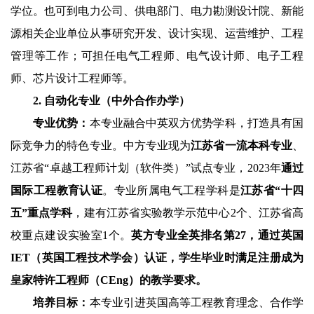
学位。也可到电力公司、供电部门、电力勘测设计院、新能
源相关企业单位从事研究开发、设计实现、运营维护、工程
管理等工作；可担任电气工程师、电气设计师、电子工程
师、芯片设计工程师等。
2.
自动化专业（中外合作办学）
专业优势：
本专业融合中英双方优势学科，打造具有国
际竞争力的特色专业。中方专业现为
江苏省一流本科专业
、
江苏省“卓越工程师计划（软件类）”试点专业，
2023
年
通过
国际工程教育认证
。专业所属电气工程学科是
江苏省“十四
五”重点学科
，建有江苏省实验教学示范中心
2
个、江苏省高
校重点建设实验室
1
个。
英方专业全英排名第
27
，通过英国
IET
（英国工程技术学会）认证，学生毕业时满足注册成为
皇家特许工程师（
CEng
）的教学要求。
培养目标：
本专业引进英国高等工程教育理念、合作学