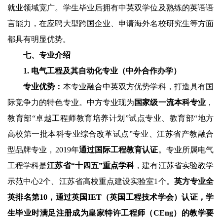
就业领域宽广。学生毕业后拥有中英双学位及熟练的英语语
言能力，在应聘大型跨国企业、申请海外名校研究生等方面
都具有明显优势。
七、专业介绍
1.
电气工程及其自动化专业（中外合作办学）
专业优势：
本专业融合中英双方优势学科，打造具有国
际竞争力的特色专业。中方专业现为
国家级一流本科专业
，
教育部“卓越工程师教育培养计划”试点专业、教育部“地方
高校第一批本科专业综合改革试点”专业、江苏省产教融合
型品牌专业，
2019
年
通过国际工程教育认证
。专业所属电气
工程学科是
江苏省“十四五”重点学科
，建有江苏省实验教学
示范中心
2
个、江苏省高校重点建设实验室
1
个。
英方专业全
英排名第
10
，通过英国
IET
（英国工程技术学会）认证，学
生毕业时满足注册成为皇家特许工程师（
CEng
）的教学要