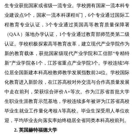
生专业获批国家或省级一流专业。学校拥有国家一流本科专
业建设点
9
个，国家一流本科课程
8
门，
6
个专业通过国际工
程教育专业认证，
3
个专业通过英国高等教育质量保障署
（
QAA
）落地办学认证，
1
个专业通过教育部师范类第二级
认证。学校积极探索高等教育改革，建立现代产业学院作为
新的教育载体，获批国家级现代产业学院和工信部“专精特
新”产业学院各
1
个，江苏省重点产业学院
3
个。学校连续
5
年
位居全国新建本科高校教师教学发展指数前
24
位。学校国际
化教育进入新阶段，在江苏高校对外交流与合作高质量发展
中走在前列，荣获综合评价
A+
等次。作为江苏省首批大学
生职业生涯教育示范基地，学校连续多年被评为江苏省高校
毕业生就业工作量化考核
A
等高校。毕业生深受用人单位欢
迎，平均毕业去向落实率始终稳居全省同类本科高校前列。
2.
英国赫特福德大学