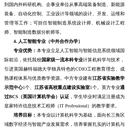
到国内外科研机构、企事业单位从事高端装备制造、新能源
装备、自动化控制、工业设计等领域的设计、开发、运维和
管理等工作；可担任智能制造系统设计师、机械设计工程
师、智能制造数据分析师等。
4.
人工智能专业（中外合作办学）
专业优势：
本专业立足人工智能与智能信息系统领域国
际前沿，依托我校
国家级一流本科专业
计算机科学与技术，
引进英国赫特福德大学独具特色的
CDIO
工程教育理念、成
熟课程体系与优质教学资源。中方专业建有
江苏省实验教学
示范中心
1
个、
江苏省高校重点建设实验室
1
个。英方专业
通
过
BCS
（英国计算机学会）认证
，学生毕业时满足注册成为
皇家特许信息技术工程师（
IT Professional
）的教学要求。
培养目标：
本专业以计算机科学为基础，面向长三角区
域数字经济与智能产业发展需求，培养掌握扎实的计算机与