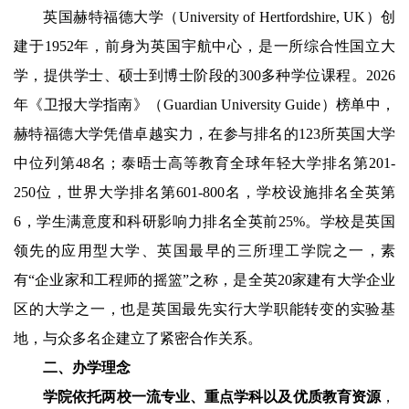
英国赫特福德大学（
University of Hertfordshire, UK
）创
建于
1952
年，前身为英国宇航中心，是一所综合性国立大
学，提供学士、硕士到博士阶段的
300
多种学位课程。
2026
年《卫报大学指南》（
Guardian University Guide
）榜单中，
赫特福德大学凭借卓越实力，在参与排名的
123
所英国大学
中位列第
48
名；泰晤士高等教育全球年轻大学排名第
201-
250
位，世界大学排名第
601-800
名，学校设施排名全英第
6
，学生满意度和科研影响力排名全英前
25%
。学校是英国
领先的应用型大学、英国最早的三所理工学院之一，素
有“企业家和工程师的摇篮”之称，是全英
20
家建有大学企业
区的大学之一，也是英国最先实行大学职能转变的实验基
地，与众多名企建立了紧密合作关系。
二、办学理念
学院依托两校一流专业、重点学科以及优质教育资源
，