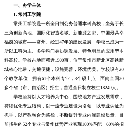
一、办学主体
1.
常州工学院
常州工学院是一所全日制公办普通本科高校，坐落于长
三角创新高地、国际化智造名城、新能源之都、中国最具幸
福感的城市——常州。经过
47
年的建设发展，学校已成为一
所以工科为主、多学科门类协调发展、特色明显的应用型本
科高校。学校占地面积近
1500
亩，位于常州市新北区高铁新
城核心地带，交通便捷，设施完善，环境优美。学校设有
20
个教学单位，拥有
61
个本科专业，
3
个硕士点，面向全国
20
多个省（市、自治区）招生，普通全日制在校生
18249
人。
学校坚持以人才培养为中心，围绕地方产业发展需求，
持续优化专业结构，以一流专业建设为引领，以专业认证为
抓手，以产教融合为路径，不断提升专业内涵建设质量。目
前招生的
5
2
个专业与常州优势产业实现
100%
匹配，
60%
的招