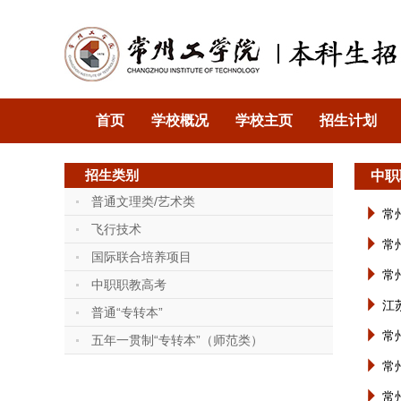
首页
学校概况
学校主页
招生计划
招生类别
中职
普通文理类/艺术类
常
飞行技术
常
国际联合培养项目
常
中职职教高考
江
普通“专转本”
常
五年一贯制“专转本”（师范类）
常
常