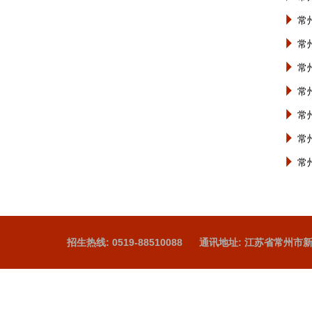
常
常
常
常
常
常
常
招生热线: 0519-88510088
通讯地址: 江苏省常州市新北